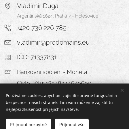
Vladimír Duga
Argentinská 1624, Praha 7 - Holešovice
+420 736 226 789
vladimir@prodomains.eu
IČO: 71337831
Bankovní spojení - Moneta
Číslo účtu: 183483446/0600
Používáme cookies, abychom zajistili správné fungování a
bezpečnost našich stránek. Tím vám můžeme zajistit tu
nejlepší zkušenost při jejich návštěvě.
© 2006-2026
Vladimir@Duga.cz
Přijmout nezbytné
Přijmout vše
ProDomains EU/CZ/SK
Cookies